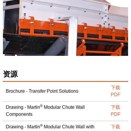
资源
下载
Brochure - Transfer Point Solutions
PDF
®
Drawing - Martin
Modular Chute Wall
下载
Components
PDF
®
Drawing - Martin
Modular Chute Wall with
下载