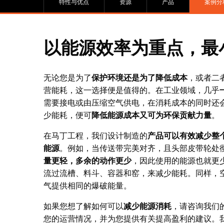
特性与优点
资源
产品
案例分
以能源效率为重点，最
无论您是为了
保护环境还是为了降低成本
，或者二
营能耗，这一选择便是值得的。在工业领域，几乎
需要接电或由压缩空气供电，在消耗成本的同时还
少能耗，便可
降低能源成本又可为环保贡献力量
。
在马丁工程，我们设计制造的
产品可以有效减少整
能源
。例如，当传送带完美对齐，且头部皮带轮处
量更轻，多余的动作更少
，因此使用的能源也就更
流过流槽、料斗、容器和窑，来减少能耗。同样，
气提供相同的爆破能量。
如果您想了解如何可以
减少能源消耗
，请咨询我们
您的运营情况，并为您提供有关提高盈利的建议。