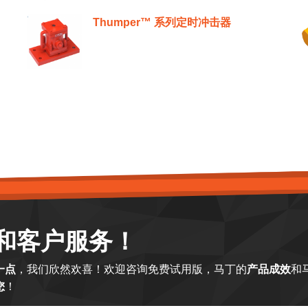
Thumper™ 系列定时冲击器
和客户服务！
一点
，我们欣然欢喜！欢迎咨询免费试用版，马丁的
产品成效
和
您
！