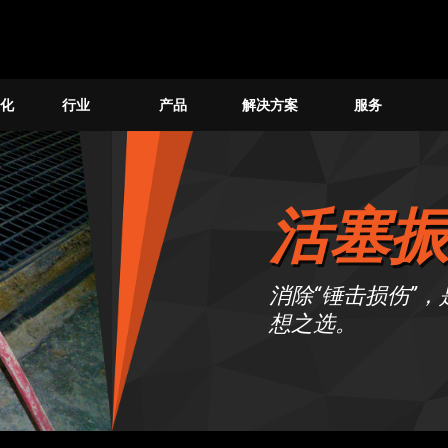
化
行业
产品
解决方案
服务
活塞
消除“锤击损伤”
想之选。