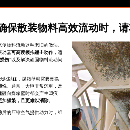
确保散装物料高效流动时，请
来使物料流动这种老旧的做法。
振动器
可高度模拟锤击动作
，适
损伤”
以及解决顽固物料流动问
长此以往，煤箱壁就需要更换
能性
。通常，大锤非常沉重，反
锤砸向煤箱壁时都会产生凹痕，
更加频繁，且更难以消除
。
滤后的压缩空气提供动力时，维