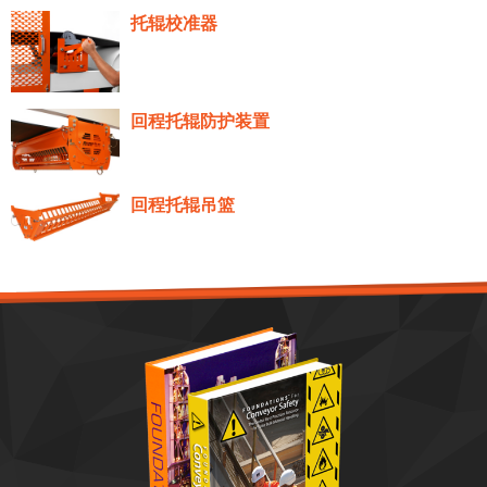
托辊校准器
回程托辊防护装置
回程托辊吊篮