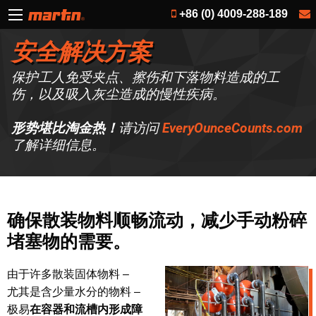
+86 (0) 4009-288-189
安全解决方案
保护工人免受夹点、擦伤和下落物料造成的工
伤，以及吸入灰尘造成的慢性疾病。
形势堪比淘金热！
请访问
EveryOunceCounts.com
了解详细信息。
确保散装物料顺畅流动，减少手动粉碎
堵塞物的需要。
由于许多散装固体物料 –
尤其是含少量水分的物料 –
极易
在容器和流槽内形成障