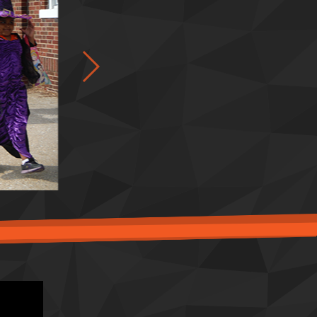
马丁员工向当地小学捐赠了