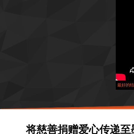
最好的结
将慈善捐赠爱心传递至