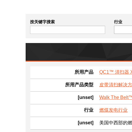
按关键字搜索
行业
所用产品
QC1™ 清扫器 
所用产品类型
皮带清扫解决
[unset]
Walk The Bel
行业
燃煤发电行业
[unset]
美国中西部的