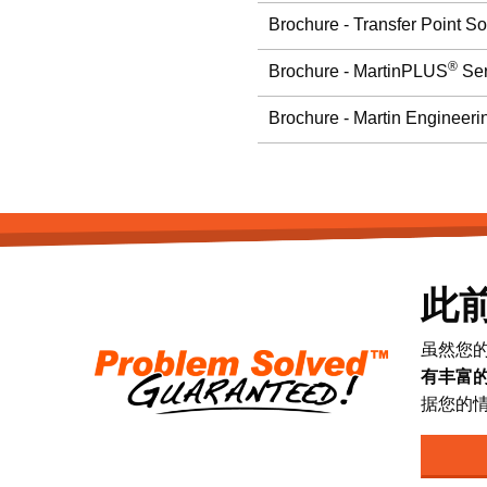
Brochure - Transfer Point So
®
Brochure - MartinPLUS
Ser
Brochure - Martin Engineeri
此
虽然您
有丰富
据您的