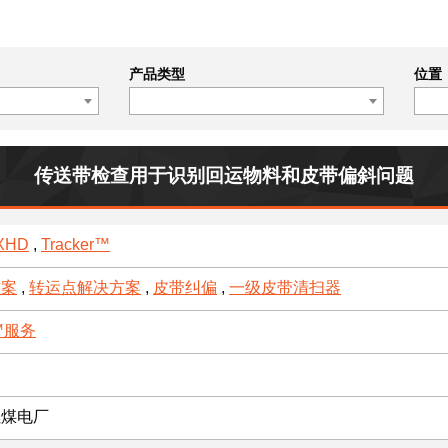
产品类型
位置
传送带检查用于识别回运物料和皮带偏斜问题
XHD
,
Tracker™
方案
,
转运点解决方案
,
皮带纠偏
,
一级皮带清扫器
t™服务
燃煤电厂