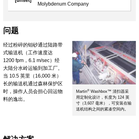
[unset]
Molybdenum Company
问题
经过粉碎的钼砂通过陆路带
式输送机（工作速度达
1200 fpm，6.1 m/sec）经
大陆分水岭运输到加工厂。
当 10.5 英里（16,000 米）
长的输送机通过森林保护区
®
时，操作人员会担心回运物
Martin
Washbox™ 清扫器采
用定制化设计，长度为 124 英
料的逸出。
寸（3,607 毫米），可安装在输
送机结构之间的紧凑空间内。