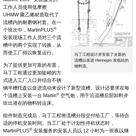
工作人员使用低摩擦
UHMW 聚乙烯材质取代了
流槽内的耐磨钢衬套。在一
®
个班次中，MartinPLUS
安装现场工作人员对三个流
槽中的两个实现了转换，从
而使工厂得以恢复运行。
马丁工程设计并安装了全新的
流槽以改进 Hennepin 发电站的
为了提供更加可靠的布置，
物料流。
马丁工程通过更加陡峭的方
式进入工厂入口并结合不锈
钢半槽托盘以促进流动来设计了新型流槽。设计还要求在每
®
个流槽上安装一台 Martin
空气炮，用于沿流槽后部卸料并
吹出潜在的物料转运床。
组件制造完成后，马丁工程将流槽分段交付给工厂，等待合
适的停机安装时间。当工厂处于计划性停机状态时，
®
MartinPLUS
安装服务的安装人员以 12 小时为一班夜以继