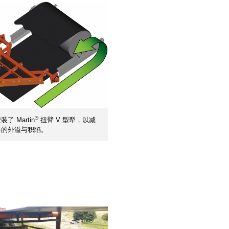
®
了 Martin
扭臂 V 型犁，以减
料的外溢与积陷。