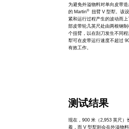
为避免外溢物料对单向皮带造成
®
的 Martin
扭臂 V 型犁。
紧和运行过程产生的波动而上
部皮带轮几英尺处由两根钢制
个扭臂，以在刮刀发生不同程
犁可在皮带运行速度不超过 90
有效工作。
测试结果
现在，900 米（2,953 英尺
着，而 V 型犁则会在外溢