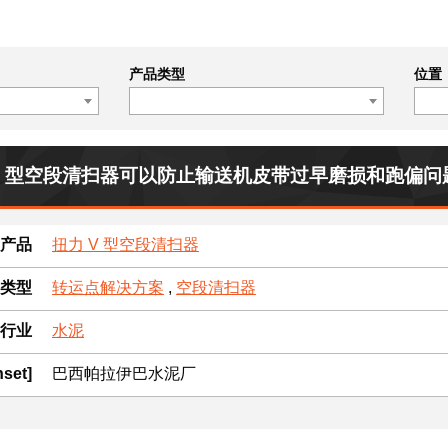
产品类型
位置
V 型空段清扫器可以防止输送机皮带过早磨损和跑偏问
产品
扭力 V 型空段清扫器
类型
转运点解决方案
,
空段清扫器
行业
水泥
nset]
巴西帕拉伊巴水泥厂