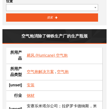
位置
搜索
空气炮消除了钢铁生产厂的生产瓶颈
所用产
飓风 (Hurricane) 空气炮
品
所用产
空气炮解决方案
,
空气炮
品类型
[unset]
安装
行业
钢材
安赛乐米塔尔公司；拉萨罗卡德纳斯，米
[unset]